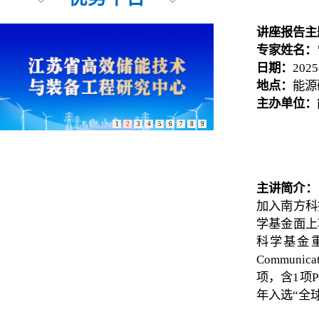
讲座报告主
专家姓名：
日期：
2025
地点：
能源
主办单位：
1
2
3
4
5
6
7
8
9
主讲简介：
加入南方科
学基金面上
科学基金重点项目
Commun
项，含1项
年入选“全