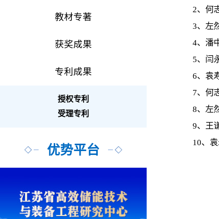
2、何志霞
教材专著
3、左然、
4、潘中永
获奖成果
5、闫永胜
专利成果
6、袁寿其
7、何志霞
授权专利
8、左然、
受理专利
9、王谦，
10、袁寿
优势平台