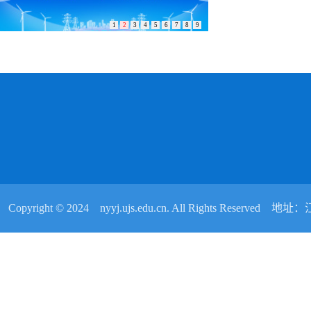
1
2
3
4
5
6
7
8
9
Copyright © 2024 nyyj.ujs.edu.cn. All Rights Reser