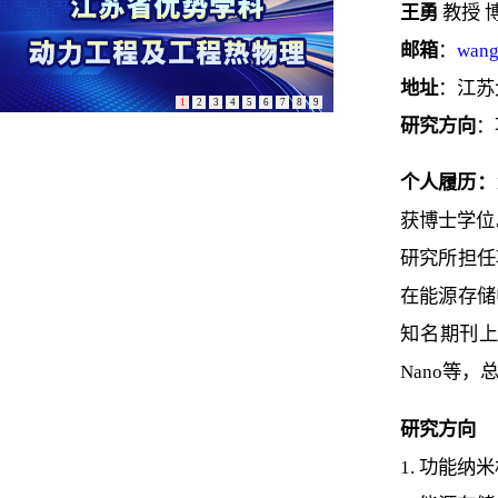
王勇
教授 
邮箱
：
wan
地址
：江苏
1
2
3
4
5
6
7
8
9
研究方向
：
个人履历：
获博士学位
研究所担任
在能源存储
知名期刊上发表论文
Nano等，
研究方向
1. 功能纳