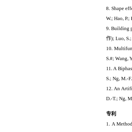
8. Shape ef
W.; Hao, P.;
9. Building 
作); Luo, S.;
10. Multifu
S.#; Wang, 
11. A Bipha
S.; Ng, M.-F
12. An Artif
D.-T.; Ng, M
专利
1. A Metho