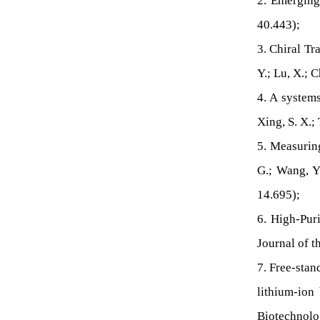
2. Emerging
40.443);
3. Chiral Tr
Y.; Lu, X.; 
4. A systems
Xing, S. X.;
5. Measurin
G.; Wang, Y
14.695);
6. High-Pur
Journal of t
7. Free-stan
lithium-ion
Biotechnolog